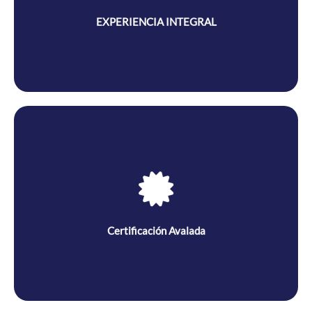
preparados para destacar y liderar en la industria.
EXPERIENCIA INTEGRAL
CERTIFICACIÓN AVALADA
Contamos con licencia de funcionamiento vigente asegurando que tu
título sea reconocido el mundo de la belleza.
Certificación Avalada