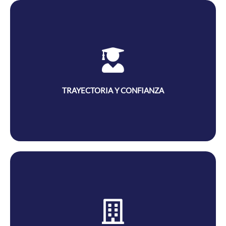
TRAYECTORIA Y CONFIANZA
Desde 1978 hemos formado a miles de profesionales que hoy en día
son lideres en la industria de la belleza en Cali.
TRAYECTORIA Y CONFIANZA
EXPERIENCIA INTEGRAL
Formamos profesionales creativos, emprendedores y competitivos,