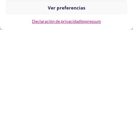
Ver preferencias
Declaración de privacidad
Impressum
Capacítate en el uso responsable de ácidos cosméticos
para tratamientos faciales avanzados.
Ver taller
Manejo de ácidos
Proceso de inscripción