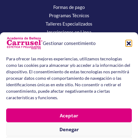
Formas de pago
Programas Técnicos
Talleres Especializados
Inscripciones en Linea
Gestionar consentimiento
Normativas
Para ofrecer las mejores experiencias, utilizamos tecnologías
Politica Talleres
como las cookies para almacenar y/o acceder a la información del
Tratamiento de Datos
dispositivo. El consentimiento de estas tecnologías nos permitirá
procesar datos como el comportamiento de navegación o las
Manual de Convivencia
identificaciones únicas en este sitio. No consentir o retirar el
Procedimientos Programas
consentimiento, puede afectar negativamente a ciertas
características y funciones.
Academia de Belleza Carrusel –
Carrera 25 # 4 – 55, San
Aceptar
Fernando, Cali – Valle del Cauca, Colombia
- Teléfonos:
3156479012
–
3164710534
–
3175618732
Email: info@academiacarrusel.edu.co - Resolución No.
4143.2.21.6840 del 18 de agosto de 2009 - Secretaría de
Denegar
Educación Municipal de Santiago de Cali.
La Academia de Belleza Carrusel es una Institución de Educación