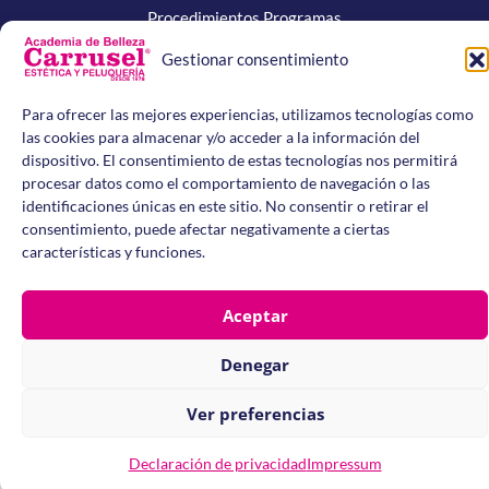
Procedimientos Programas
Gestionar consentimiento
Academia de Belleza Carrusel –
Carrera 25 # 4 – 55, San
Para ofrecer las mejores experiencias, utilizamos tecnologías como
Fernando, Cali – Valle del Cauca, Colombia
- Teléfonos:
3156479012
–
3164710534
–
3175618732
las cookies para almacenar y/o acceder a la información del
Email: info@academiacarrusel.edu.co - Resolución No.
dispositivo. El consentimiento de estas tecnologías nos permitirá
4143.2.21.6840 del 18 de agosto de 2009 - Secretaría de
Educación Municipal de Santiago de Cali.
procesar datos como el comportamiento de navegación o las
La Academia de Belleza Carrusel es una Institución de Educación
para el Trabajo y el Desarrollo Humano, sujeta a inspección y
identificaciones únicas en este sitio. No consentir o retirar el
vigilancia por parte de la Secretaría de Educación de Santiago de
Cali.
consentimiento, puede afectar negativamente a ciertas
Aviso de Privacidad
-
Cláusula de Consentimiento
-
Políticas Web
características y funciones.
Aceptar
Denegar
Ver preferencias
Declaración de privacidad
Impressum