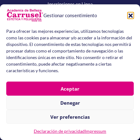
Inscripciones en Linea
Gestionar consentimiento
Normativas
Para ofrecer las mejores experiencias, utilizamos tecnologías
Politica Talleres
como las cookies para almacenar y/o acceder a la información del
Tratamiento de Datos
dispositivo. El consentimiento de estas tecnologías nos permitirá
procesar datos como el comportamiento de navegación o las
Manual de Convivencia
identificaciones únicas en este sitio. No consentir o retirar el
Procedimientos Programas
consentimiento, puede afectar negativamente a ciertas
características y funciones.
Academia de Belleza Carrusel –
Carrera 25 # 4 – 55, San
Aceptar
Fernando, Cali – Valle del Cauca, Colombia
- Teléfonos:
3156479012
–
3164710534
–
3175618732
Email: info@academiacarrusel.edu.co - Resolución No.
4143.2.21.6840 del 18 de agosto de 2009 - Secretaría de
Denegar
Educación Municipal de Santiago de Cali.
La Academia de Belleza Carrusel es una Institución de Educación
para el Trabajo y el Desarrollo Humano, sujeta a inspección y
vigilancia por parte de la Secretaría de Educación de Santiago de
Ver preferencias
Cali.
Aviso de Privacidad
-
Cláusula de Consentimiento
-
Políticas Web
Declaración de privacidad
Impressum