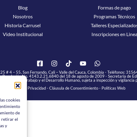
Blog
Formas de pago
Nosotros
Programas Técnicos
Historia Carrusel
Talleres Especializado
Video Institucional
Inscripciones en Line
25 # 4 – 55, San Fernando, Cali – Valle del Cauca, Colombia
- Teléfonos:
3156
- Resolución No. 4143.2.21.6840 del 18 de agosto de 2009 - Secretaría de Edu
ación para el Trabajo y el Desarrollo Humano, sujeta a inspección y vigilancia p
Aviso de Privacidad
-
Cláusula de Consentimiento
-
Políticas Web
las cookies
sentimiento
tamiento de
 retirar el
as y